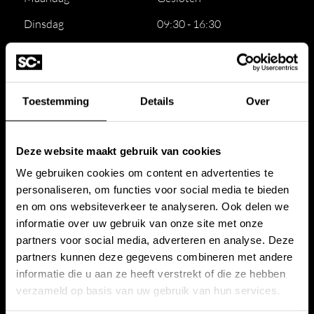
Dinsdag
09:30 - 16:30
Woensdag
09:30 - 16:30
Donderdag
09:30 - 16:30
Vrijdag
09:30 - 16:30
Toestemming
Details
Over
Zaterdag
09:30 - 16:30
Deze website maakt gebruik van cookies
Zondag
Gesloten
We gebruiken cookies om content en advertenties te
personaliseren, om functies voor social media te bieden
Voor de beste service,
maak een afspraak
en om ons websiteverkeer te analyseren. Ook delen we
Stone Company
Projecten
informatie over uw gebruik van onze site met onze
partners voor social media, adverteren en analyse. Deze
Werkwijze
Amsterdam
partners kunnen deze gegevens combineren met andere
informatie die u aan ze heeft verstrekt of die ze hebben
Showroom
Amstelveen
verzameld op basis van uw gebruik van hun services.
Offerte badkamer
Huizen