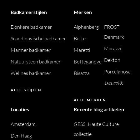
Badkamerstijlen
Merken
Donkere badkamer
Alphenberg
FROST
Denmark
Scandinavische badkamer
Bette
Marazzi
Marmer badkamer
Maretti
Dekton
Natuursteen badkamer
Botteganove
Porcelanosa
Wellnes badkamer
Bisazza
Jacuzzi®
ALLE STIJLEN
ALLE MERKEN
Locaties
Recente blog artikelen
Amsterdam
GESSI Haute Culture
collectie
Den Haag