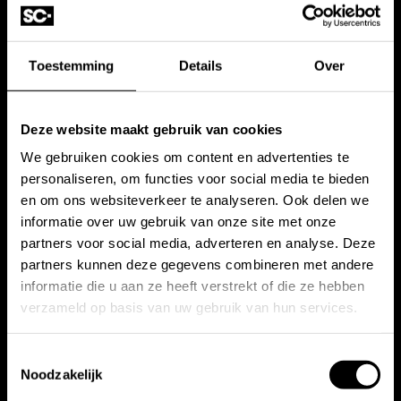
Toestemming
Details
Over
Deze website maakt gebruik van cookies
We gebruiken cookies om content en advertenties te
personaliseren, om functies voor social media te bieden
en om ons websiteverkeer te analyseren. Ook delen we
Showroom
Contact
informatie over uw gebruik van onze site met onze
partners voor social media, adverteren en analyse. Deze
Hakgriend 46
+31 63 88 481 47
partners kunnen deze gegevens combineren met andere
3371 KA Hardinxveld-
+31 10 28 575 85
informatie die u aan ze heeft verstrekt of die ze hebben
Giessendam
verzameld op basis van uw gebruik van hun services.
projects@stonecompany.nl
Toestemmingsselectie
Noodzakelijk
Blijf op de hoogte!