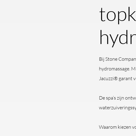
topk
hydr
Bij Stone Company
hydromassage. Met
Jacuzzi® garant v
De spa’s zijn ont
waterzuiveringssy
Waarom kiezen vo