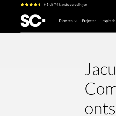
9.3 uit 74 klantbeoordelingen
Diensten
Projecten
Inspiratie
Jacu
Com
onts