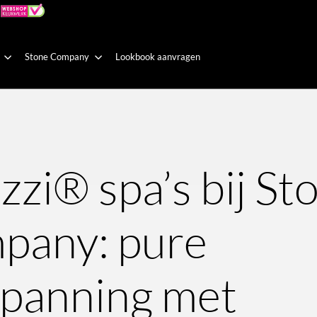
Stone Company
Lookbook aanvragen
zzi® spa’s bij St
pany: pure
panning met