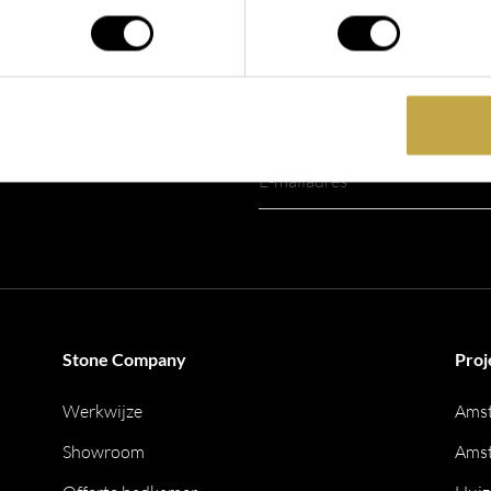
Blijf op de hoogte!
Schrijf je in voor onze nieuwsbri
Stone Company
Proj
Werkwijze
Ams
Showroom
Amst