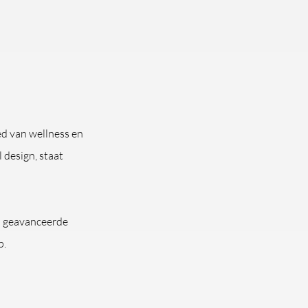
ed van wellness en
 design, staat
n geavanceerde
p.