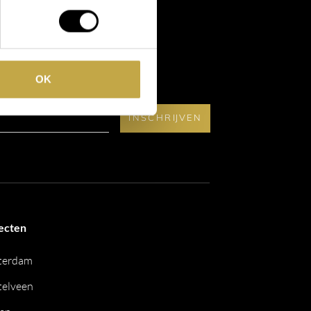
ef.
OK
ecten
terdam
elveen