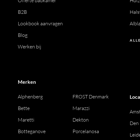
Offerte badkamer
Huiz
B2B
Hals
Lookbook aanvragen
Albl
Blog
ALL
Werken bij
Merken
Alphenberg
FROST Denmark
Loca
Bette
Marazzi
Ams
Maretti
Dekton
Den
Botteganove
Porcelanosa
Leid