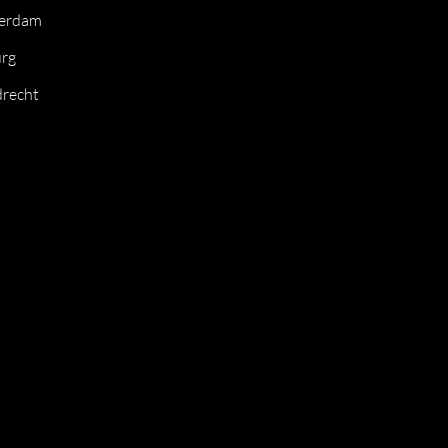
terdam
urg
recht