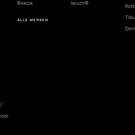
Bisazza
Jacuzzi®
Rot
Tilb
ALLE MERKEN
Dord
g?
voor