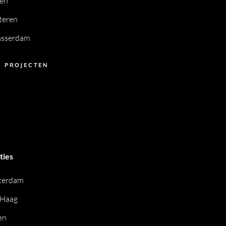
en
teren
asserdam
E PROJECTEN
ties
terdam
 Haag
en