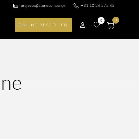
projects@stonecompany.nl
+31 10 28 575 85
0
0
ONLINE BESTELLEN
one