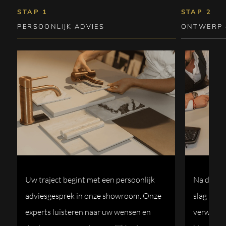
STAP 1
STAP 2
PERSOONLIJK ADVIES
ONTWERP 
Uw traject begint met een persoonlijk
Na de eer
adviesgesprek in onze showroom. Onze
slag met 
experts luisteren naar uw wensen en
verwerke