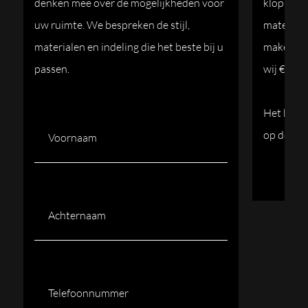
denken mee over de mogelijkheden voor
kloppend 
uw ruimte. We bespreken de stijl,
materiale
materialen en indeling die het beste bij u
maken va
passen.
wij €250.
Het bedra
Voornaam
(Vereist)
op de offe
Achternaam
(Vereist)
Telefoonnummer
(Vereist)