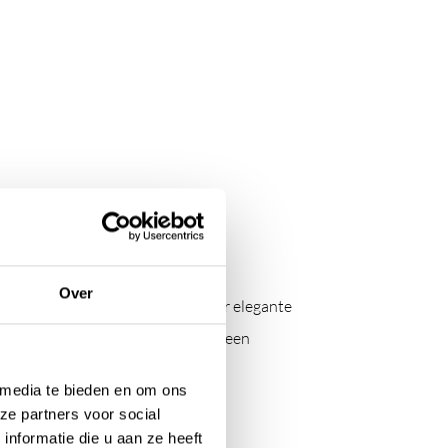
Over
n travertin heeft een stoere maar elegante
e-O Cone kranen vormt dit meubel een
 media te bieden en om ons
ze partners voor social
nformatie die u aan ze heeft