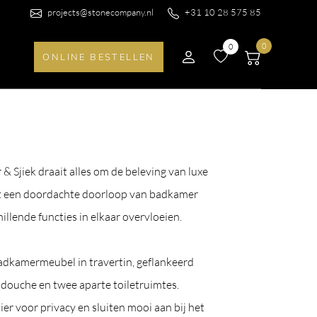
projects@stonecompany.nl
+31 10 28 575 85
0
0
ONLINE BESTELLEN
Sjiek draait alles om de beleving van luxe
t een doordachte doorloop van badkamer
illende functies in elkaar overvloeien.
adkamermeubel in travertin, geflankeerd
douche en twee aparte toiletruimtes.
er voor privacy en sluiten mooi aan bij het