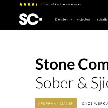
9.3 uit 74 klantbeoordelingen
Diensten
Projecten
Inspiratie
Stone Co
Sober & Sji
AFSPRAAK MAKEN
ONZE WERKW