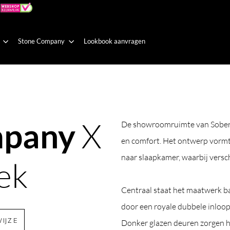
Stone Company
Lookbook aanvragen
X
mpany
De showroomruimte van Sober & 
en comfort. Het ontwerp vorm
naar slaapkamer, waarbij versch
ek
Centraal staat het maatwerk b
door een royale dubbele inloop
IJZE
Donker glazen deuren zorgen hi