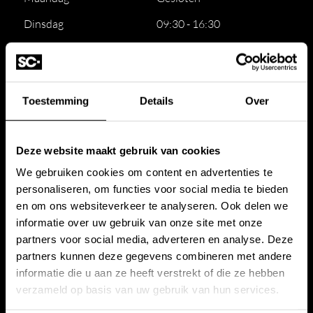
Dinsdag
09:30 - 16:30
Woensdag
09:30 - 16:30
Donderdag
09:30 - 16:30
Vrijdag
09:30 - 16:30
Toestemming
Details
Over
Zaterdag
09:30 - 16:30
Deze website maakt gebruik van cookies
Zondag
Gesloten
We gebruiken cookies om content en advertenties te
personaliseren, om functies voor social media te bieden
Voor de beste service,
maak een afspraak
en om ons websiteverkeer te analyseren. Ook delen we
Stone Company
Projecten
informatie over uw gebruik van onze site met onze
partners voor social media, adverteren en analyse. Deze
Werkwijze
Amsterdam
partners kunnen deze gegevens combineren met andere
informatie die u aan ze heeft verstrekt of die ze hebben
Showroom
Amstelveen
verzameld op basis van uw gebruik van hun services.
Offerte badkamer
Huizen