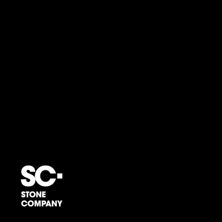
innovatieve oplossingen die we te bieden hebben. Onze
experts helpen je graag bij het kiezen van de perfecte
buitendouche, zodat jouw buitenruimte niet alleen
functioneel is, maar ook een stijlvolle plek wordt waar
je volop van geniet. Maak een afspraak en laat je
inspireren.</span