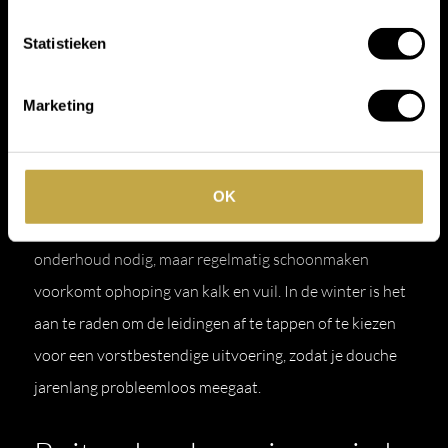
Deze hoogwaardige buitendouches zijn van extreem
hoge kwaliteit. Daarnaast kunnen wij ook advies geven
Statistieken
over het ontwerp, de installatie en montage van de
producten.
Marketing
Onderhoud en levensduur
OK
Een hoogwaardige buitendouche heeft weinig
onderhoud nodig, maar regelmatig schoonmaken
voorkomt ophoping van kalk en vuil. In de winter is het
aan te raden om de leidingen af te tappen of te kiezen
voor een vorstbestendige uitvoering, zodat je douche
jarenlang probleemloos meegaat.