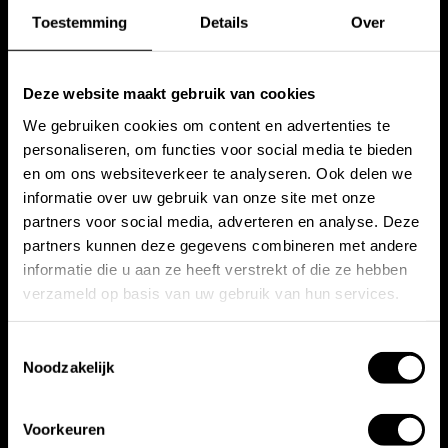
Toestemming
Details
Over
Deze website maakt gebruik van cookies
We gebruiken cookies om content en advertenties te
personaliseren, om functies voor social media te bieden
en om ons websiteverkeer te analyseren. Ook delen we
Wat kost een exclusieve
informatie over uw gebruik van onze site met onze
partners voor social media, adverteren en analyse. Deze
buitendouche?
partners kunnen deze gegevens combineren met andere
informatie die u aan ze heeft verstrekt of die ze hebben
Een investering in stijl en comfort
verzameld op basis van uw gebruik van hun services.
Toestemmingsselectie
De prijs van een buitendouche hangt af van de
Noodzakelijk
materialen, het ontwerp en de technische specificaties.
Onze buitendouches starten van plusminus € 2.000,-.
Voorkeuren