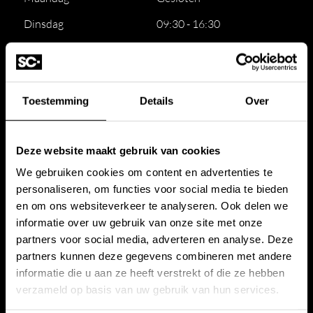
Dinsdag
09:30 - 16:30
Woensdag
09:30 - 16:30
Donderdag
09:30 - 16:30
Vrijdag
09:30 - 16:30
Toestemming
Details
Over
Zaterdag
09:30 - 16:30
Deze website maakt gebruik van cookies
Zondag
Gesloten
We gebruiken cookies om content en advertenties te
personaliseren, om functies voor social media te bieden
Voor de beste service,
maak een afspraak
en om ons websiteverkeer te analyseren. Ook delen we
Stone Company
Projecten
informatie over uw gebruik van onze site met onze
partners voor social media, adverteren en analyse. Deze
Werkwijze
Amsterdam
partners kunnen deze gegevens combineren met andere
informatie die u aan ze heeft verstrekt of die ze hebben
Showroom
Amstelveen
verzameld op basis van uw gebruik van hun services.
Offerte badkamer
Huizen