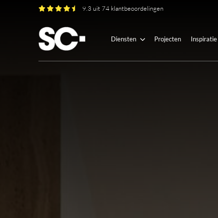
9.3 uit 74 klantbeoordelingen
Diensten
Projecten
Inspiratie