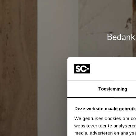
Bedankt
U ontvangt zo d
vi
In het inspiratie
Toestemming
stijlvolle combi
Deze website maakt gebruik
We gebruiken cookies om cont
websiteverkeer te analyseren
media, adverteren en analys