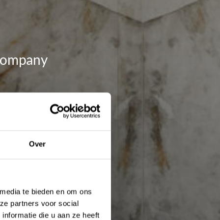
 Company
deze niet direct
ox.
dige materialen en
Over
ren van uw ideale
 media te bieden en om ons
ze partners voor social
nformatie die u aan ze heeft