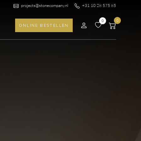
projects@stonecompany.nl
+31 10 28 575 85
0
0
ONLINE BESTELLEN