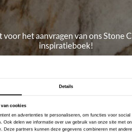
 voor het aanvragen van ons Stone
inspiratieboek!
irect een e-mail met daarin de link naar het inspiratieboek. Kunt u 
nden? Controleert u dan ook even uw spam- of ongewenste mailb
boek ontdekt u een selectie van onze mooiste projecten, hoogwaar
Details
naties. Zorgvuldig samengesteld om u te inspireren bij het realise
badkamer.
 van cookies
ent en advertenties te personaliseren, om functies voor social
. Ook delen we informatie over uw gebruik van onze site met on
e. Deze partners kunnen deze gegevens combineren met andere i